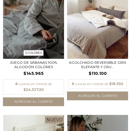
3 COLORES
JUEGO DE SÁBANAS 100%
ACOLCHADO REVERSIBLE GRIS
ALGODÓN COLORES
ELEFANTE Y CRU...
$145.965
$110.100
6
cuotas sin interés de
6
cuotas sin interés de
$18.350
$24.327,50
AGREGAR AL CARRITO
AGREGAR AL CARRITO
NUEVO