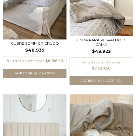
FUNDA PARA RESPALDO DE
CUBRE SOMMIER CRUDO
CAMA
$48.939
$43.923
6
cuotas sin interés de
$8.156,50
6
cuotas sin interés de
$7.320,50
AGREGAR AL CARRITO
AGREGAR AL CARRITO