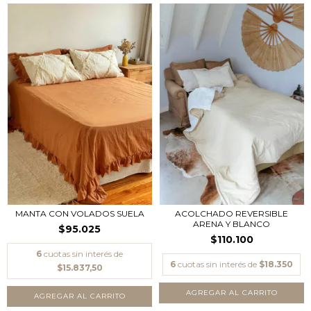
MANTA CON VOLADOS SUELA
ACOLCHADO REVERSIBLE
ARENA Y BLANCO
$95.025
$110.100
6
cuotas sin interés de
6
cuotas sin interés de
$18.350
$15.837,50
AGREGAR AL CARRITO
AGREGAR AL CARRITO