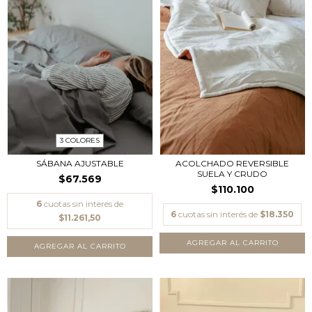
3 COLORES
SÁBANA AJUSTABLE
ACOLCHADO REVERSIBLE
SUELA Y CRUDO
$67.569
$110.100
6
cuotas sin interés de
6
cuotas sin interés de
$18.350
$11.261,50
AGREGAR AL CARRITO
AGREGAR AL CARRITO