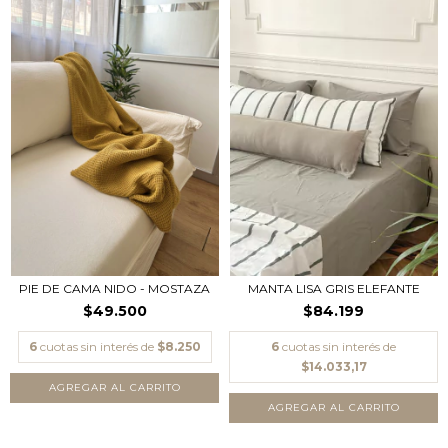
PIE DE CAMA NIDO - MOSTAZA
MANTA LISA GRIS ELEFANTE
$49.500
$84.199
6
cuotas sin interés de
$8.250
6
cuotas sin interés de
$14.033,17
AGREGAR AL CARRITO
AGREGAR AL CARRITO