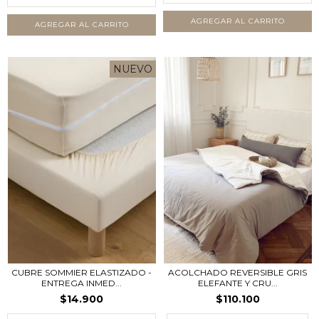
AGREGAR AL CARRITO
NUEVO
CUBRE SOMMIER ELASTIZADO -
ACOLCHADO REVERSIBLE GRIS
ENTREGA INMED...
ELEFANTE Y CRU...
$14.900
$110.100