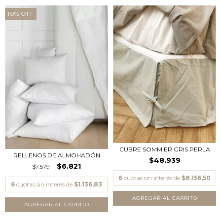
10
%
OFF
CUBRE SOMMIER GRIS PERLA
RELLENOS DE ALMOHADÓN
$48.939
$6.821
$7.579
6
cuotas sin interés de
$8.156,50
6
cuotas sin interés de
$1.136,83
AGREGAR AL CARRITO
AGREGAR AL CARRITO