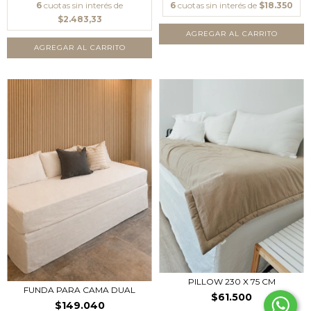
6
cuotas sin interés de
6
cuotas sin interés de
$18.350
$2.483,33
AGREGAR AL CARRITO
AGREGAR AL CARRITO
PILLOW 230 X 75 CM
FUNDA PARA CAMA DUAL
$61.500
$149.040