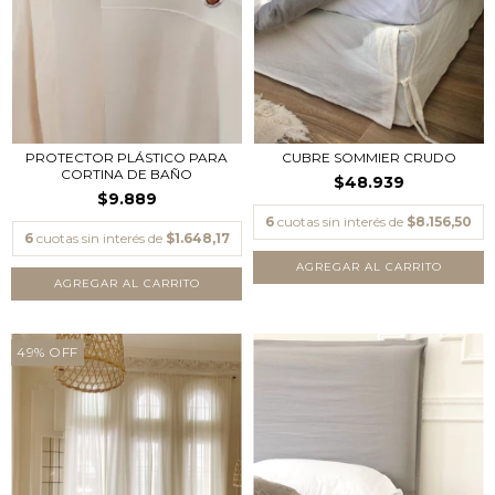
PROTECTOR PLÁSTICO PARA
CUBRE SOMMIER CRUDO
CORTINA DE BAÑO
$48.939
$9.889
6
cuotas sin interés de
$8.156,50
6
cuotas sin interés de
$1.648,17
AGREGAR AL CARRITO
49
%
OFF