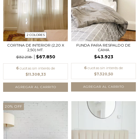
2 COLORES
CORTINA DE INTERIOR (2,20 X
FUNDA PARA RESPALDO DE
2,50) MT.
CAMA
$67.850
$43.923
$132.298
6
cuotas sin interés de
6
cuotas sin interés de
$7.320,50
$11.308,33
AGREGAR AL CARRITO
AGREGAR AL CARRITO
20
%
OFF