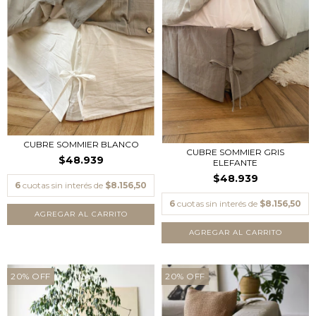
CUBRE SOMMIER BLANCO
CUBRE SOMMIER GRIS
$48.939
ELEFANTE
$48.939
6
cuotas sin interés de
$8.156,50
6
cuotas sin interés de
$8.156,50
AGREGAR AL CARRITO
AGREGAR AL CARRITO
20
%
OFF
20
%
OFF